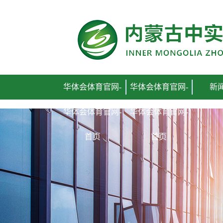
华体会体育官网-首页
华体会体育官网-
华体会体育官网-
新
华体会体育官网-
华体会体育官网-
首页
首页