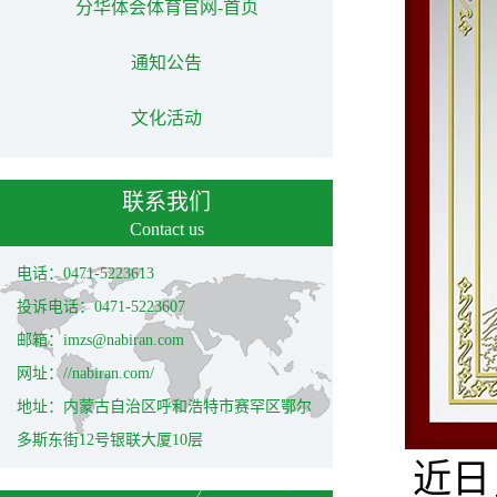
分华体会体育官网-首页
通知公告
文化活动
联系我们
Contact us
电话：0471-5223613
投诉电话：0471-5223607
邮箱：imzs@nabiran.com
网址：//nabiran.com/
地址：内蒙古自治区呼和浩特市赛罕区鄂尔
多斯东街12号银联大厦10层
近日