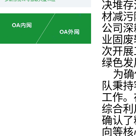
决堆存
材减污
公司深
业固废
次开展
绿色发
为确
队秉持
工作。
综合利
确认了
向等核