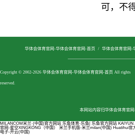
可，不
华体会体育官网-华体会体育官网-首页
/
华体会体育官网-
Copyright © 2002-2026 华体会体育官网-华体会体育官网-首页 All rights
reserved.
本网站内容归华体会体育官网
MILANCOM米兰·(中国)官方网站
乐鱼体育-乐鱼| 乐鱼官方网站
KAIYU
官网-星空XINGKONG（中国）
米兰手机版-米兰milan(中国)
Huatihui官
电子-开云(中国)