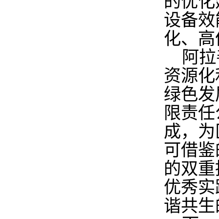
的优化
设备效
化、高
阿拉
资源化
绿色发
限责任
成，为
可借鉴
的双重
优秀实
谐共生