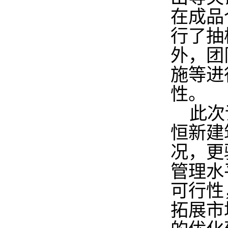
在成品
行了抽
外，团
施等进
性。
此次
恒新建
况，更
管理水
可行性
拓展市