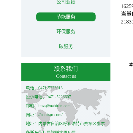
公司业绩
162
当量值
节能服务
218
环保服务
碳服务
联系我们
Contact us
电话：0471-5223613
投诉电话：0471-5223607
邮箱：imzs@nabiran.com
网址：//nabiran.com/
地址：内蒙古自治区呼和浩特市赛罕区鄂尔
多斯东街12号银联大厦10层