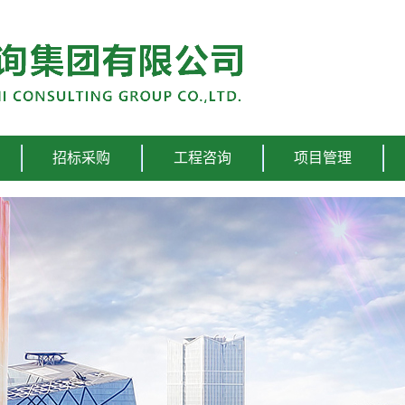
招标采购
工程咨询
项目管理