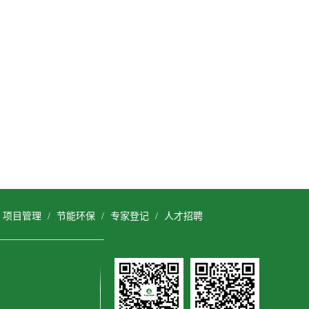
/
项目管理
/
节能环保
/
专家登记
/
人才招聘