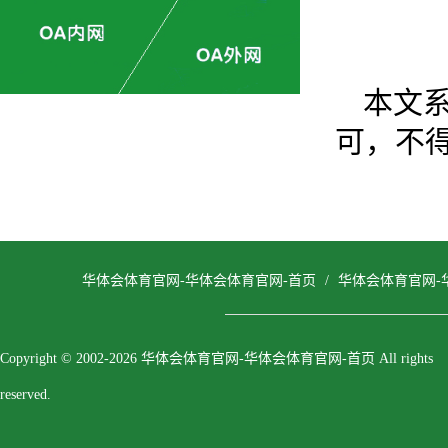
本文
可，不
华体会体育官网-华体会体育官网-首页
/
华体会体育官网-
Copyright © 2002-2026 华体会体育官网-华体会体育官网-首页 All rights
reserved.