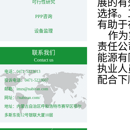
展的有
可行性研究
选择。
PPP咨询
有助于
设备监理
作为
责任公
联系我们
能源有
Contact us
执业人
电话：0471-5223613
配合下
投诉电话：0471-5223607
邮箱：imzs@nabiran.com
网址：//nabiran.com/
地址：内蒙古自治区呼和浩特市赛罕区鄂尔
多斯东街12号银联大厦10层