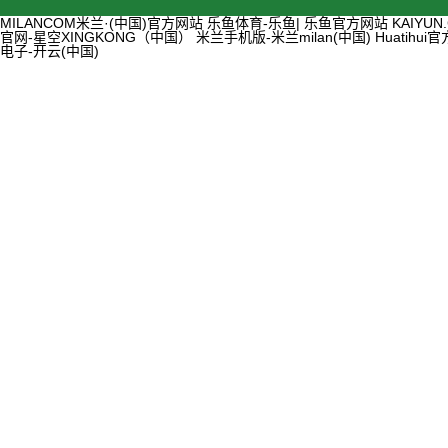
MILANCOM米兰·(中国)官方网站
乐鱼体育-乐鱼| 乐鱼官方网站
KAIYU
官网-星空XINGKONG（中国）
米兰手机版-米兰milan(中国)
Huatihui官
电子-开云(中国)