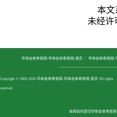
本文
未经许
华体会体育官网-华体会体育官网-首页
/
华体会体育官网-
Copyright © 2002-2026 华体会体育官网-华体会体育官网-首页 All rights
reserved.
本网站内容归华体会体育官网