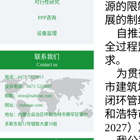
可行性研究
源的限
展的制
PPP咨询
自推
设备监理
全过程
联系我们
求。
Contact us
为贯
电话：0471-5223613
市建筑
投诉电话：0471-5223607
邮箱：imzs@nabiran.com
闭环管
网址：//nabiran.com/
和浩特
地址：内蒙古自治区呼和浩特市赛罕区鄂尔
多斯东街12号银联大厦10层
2027