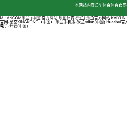
本网站内容归华体会体育官网
MILANCOM米兰·(中国)官方网站
乐鱼体育-乐鱼| 乐鱼官方网站
KAIYU
官网-星空XINGKONG（中国）
米兰手机版-米兰milan(中国)
Huatihui官
电子-开云(中国)