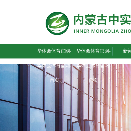
华体会体育官网-首页
华体会体育官网-
华体会体育官网-
新
华体会体育官网-
华体会体育官网-
首页
首页