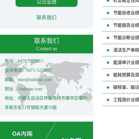
社会稳定性风
公司业绩
节能验收业绩
联系我们
节能报告业绩
节能诊断业绩
联系我们
Contact us
清洁生产审核
电话：0471-5223613
能源审计业绩
投诉电话：0471-5223607
能耗预算及双
邮箱：imzs@nabiran.com
碳核查、碳达
网址：//nabiran.com/
地址：内蒙古自治区呼和浩特市赛罕区鄂尔
工程造价业绩
多斯东街12号银联大厦10层