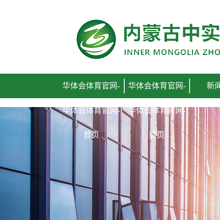
华体会体育官网-首页
华体会体育官网-
华体会体育官网-
新
华体会体育官网-
华体会体育官网-
首页
首页