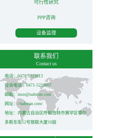
可行性研究
PPP咨询
设备监理
联系我们
Contact us
电话：0471-5223613
投诉电话：0471-5223607
邮箱：imzs@nabiran.com
网址：//nabiran.com/
地址：内蒙古自治区呼和浩特市赛罕区鄂尔
多斯东街12号银联大厦10层