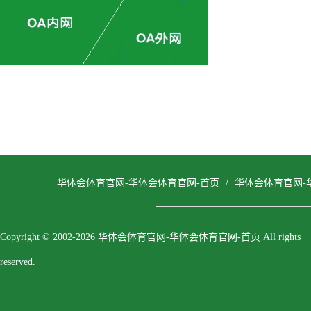
华体会体育官网-华体会体育官网-首页
/
华体会体育官网-
Copyright © 2002-2026 华体会体育官网-华体会体育官网-首页 All rights
reserved.