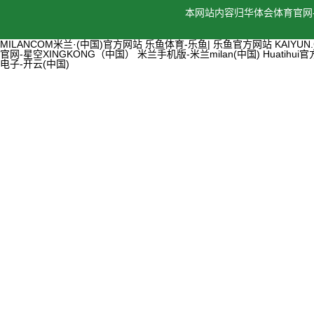
本网站内容归华体会体育官网
MILANCOM米兰·(中国)官方网站
乐鱼体育-乐鱼| 乐鱼官方网站
KAIYU
官网-星空XINGKONG（中国）
米兰手机版-米兰milan(中国)
Huatihui官
电子-开云(中国)