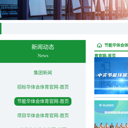
节能华体会
新闻动态
News
育官网-首页
集团新闻
招标华体会体育官网-首页
节能华体会体育官网-首页
项目华体会体育官网-首页